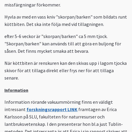
missfärgningar förkommer.
Hyvla av med en vass kniv "skorpan/barken" som bildats runt
köttbiten. Det ska inte följa med vid tillagningen.
efter 5-6 veckor är "skorpan/barken" ca 5 mm tjock.
"Skorpan/barken" kan används till att göra en buljong för
såsen. Det finns mycket smaka att bevara.
När köttbiten är renskuren kan den skivas upp i lagom tjocka
skivor för att tillaga direkt eller frys ner för att tillaga
senare.
Information
Information rörande vakuummörning finns en väldigt
intressant
forskningsrapport LINK
framtagen av Erica
Karlsson på SLU, fakulteten för naturresurser och
lantbruksvetenskap. I den presenterar hon bl.a just Tublin-
metoden. Det intressanta är att Erica i sin rapport skriver att