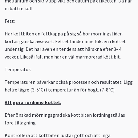
mellanrum och skriv upp vikt och datum på etiketten. Då har
ni bättre koll.
Fett:
Har köttbiten en fettkappa på sig så bör mörningstiden
kortas ganska avsevärt. Fettet binder inne fukten i köttet
under sig. Det har även en tendens att härskna efter 3- 4
veckor. Likaså ifall man har en väl marmorerad kött bit.
Temperatur:
Temperaturen påverkar också processen och resultatet. Ligg
hellre lägre (3-5°C) i temperatur än för högt. (7-8°C)
Att göra i ordning köttet.
Efter önskad mörningsgrad ska köttbiten iordningställas
före tillagning.
Kontrollera att köttbiten luktar gott och att inga