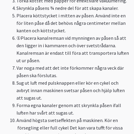
Torka köttet med papper för effektivare vakuumering.
Skrynkla påsens ¾ nedre del för att skapa kanaler.
Placera köttstycket i mitten av påsen. Använd inte en
för liten påse då det behövs några centimeter mellan
kanten och köttstycket.
①Placera kanalremsan vid mynningen av påsen så att
den ligger in i kammaren och över svetstrådarna.
Kanalremsan är endast till föra att transportera luften
ut ur påsen.
Var noga med att det inte förkommer några veck där
påsen ska förslutas.
Sug ut luft med pulsknappen eller kör en cykel och
avbryt innan maskinen svetsar påsen och hjälp luften
att sugas ut.
Forma egna kanaler genom att skrynkla påsen ifall
luften har svårt att sugas ut.
Använd högsta svetseffekten på maskinen. Kör en
försegling eller full cykel Det kan vara tufft för vissa