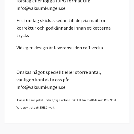
förslag eller logga i JPG format till:
info@vakuumkungen.se
Ett förslag skickas sedan till dej via mail för
korrektur och godkännande innan etiketterna
trycks
Vid egen design är leveranstiden ca 1 vecka
Önskas något speciellt eller större antal,
vänligen kontakta oss på:
info@vakuumkungen.se
I vissa fall kan p
aket under 0,5kg skickas
direkt till din postlåda
med PostNord
Varubrev trots att DHL är valt.