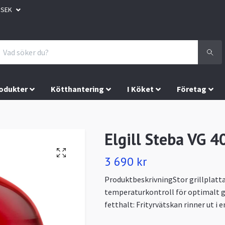
SEK
odukter
Kötthantering
I Köket
Företag
Elgill Steba VG 4
3 690 kr
ProduktbeskrivningStor grillplatt
temperaturkontroll för optimalt g
fetthalt: Frityrvätskan rinner ut i