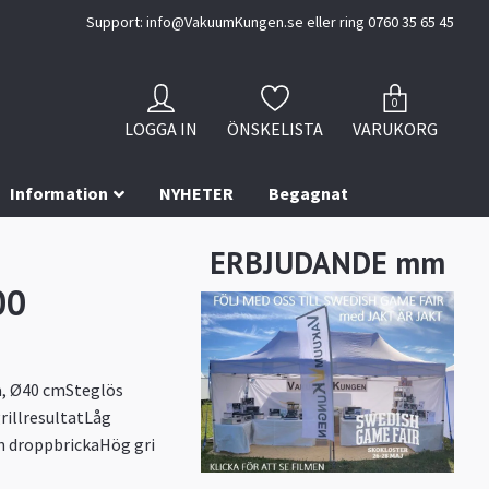
Support:
info@VakuumKungen.se
eller ring 0760 35 65 45
0
LOGGA IN
ÖNSKELISTA
VARUKORG
Information
NYHETER
Begagnat
ERBJUDANDE mm
00
a, Ø40 cmSteglös
rillresultatLåg
 en droppbrickaHög gri