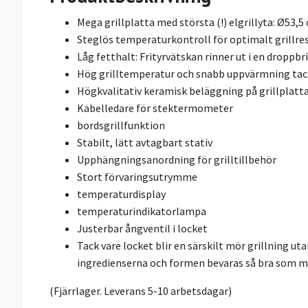
Mega grillplatta med största (!) elgrillyta: Ø53,5
Steglös temperaturkontroll för optimalt grillre
Låg fetthalt: Frityrvätskan rinner ut i en droppb
Hög grilltemperatur och snabb uppvärmning tac
Högkvalitativ keramisk beläggning på grillplatta
Kabelledare för stektermometer
bordsgrillfunktion
Stabilt, lätt avtagbart stativ
Upphängningsanordning för grilltillbehör
Stort förvaringsutrymme
temperaturdisplay
temperaturindikatorlampa
Justerbar ångventil i locket
Tack vare locket blir en särskilt mör grillning u
ingredienserna och formen bevaras så bra som m
(Fjärrlager. Leverans 5-10 arbetsdagar)