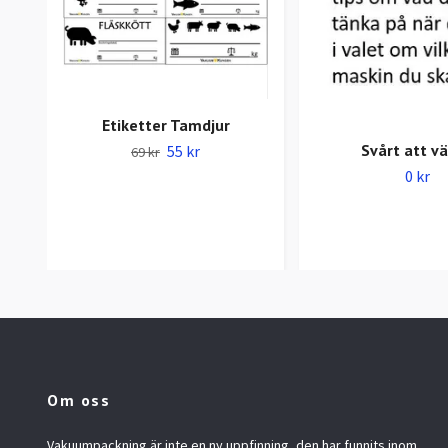
Etiketter Tamdjur
Svårt att vä
55 kr
69 kr
0 kr
Om oss
Vakuumpackning är inte en ny uppfinning, den har funnits inom