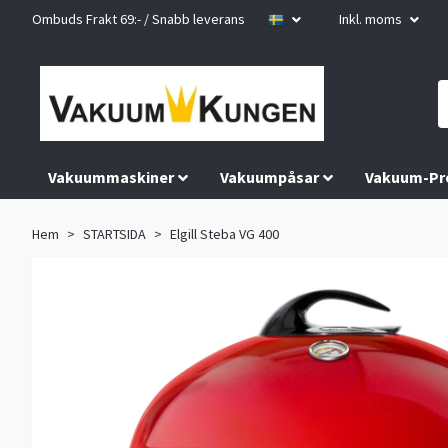
Ombuds Frakt 69:- / Snabb leverans
Inkl. moms
Vakuummaskiner
Vakuumpåsar
Vakuum-Pr
Hem
STARTSIDA
Elgill Steba VG 400