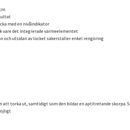
 cm
sultat
ricka med en nivåindikator
k vare det integrerade värmeelementet
n och utsidan av locket säkerställer enkel rengöring
tan att torka ut, samtidigt som den bildar en aptitretande skorpa.
öjligt