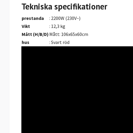
Tekniska specifikationer
prestanda
: 2200W (230V~)
Vikt
: 12,3 kg
Mått (H/B/D)
Mått: 106x65x60cm
hus
: Svart röd