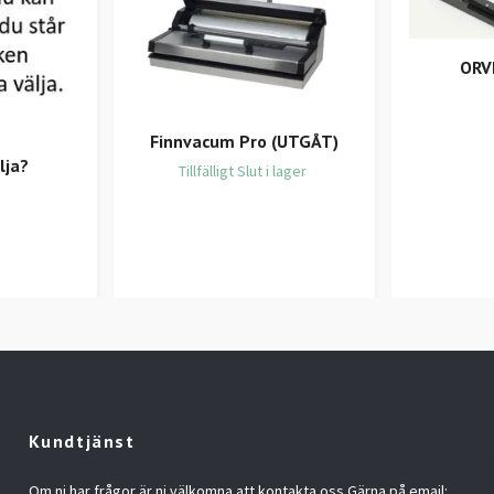
ORV
Finnvacum Pro (UTGÅT)
lja?
Tillfälligt Slut i lager
Kundtjänst
Om ni har frågor är ni välkomna att kontakta oss Gärna på email: