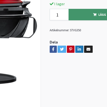
I lager
LÄGG 
Artikelnummer:
STVG350
Dela