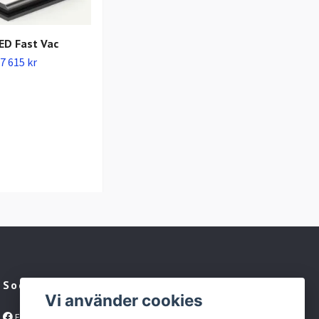
ED Fast Vac
7 615 kr
Släta Vakuumpåsar 80 &
90my Vakuumkungen
93 kr
Sociala medier
Vi använder cookies
Facebook