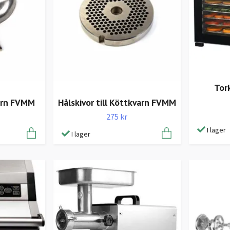
Tor
varn FVMM
Hålskivor till Köttkvarn FVMM
275 kr
I lager
I lager