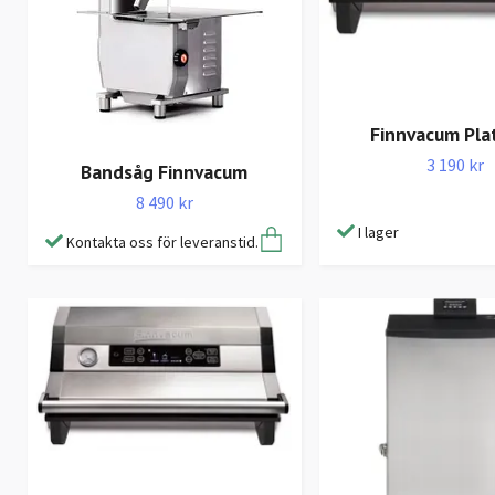
Finnvacum Pla
3 190 kr
Bandsåg Finnvacum
8 490 kr
I lager
Kontakta oss för leveranstid.