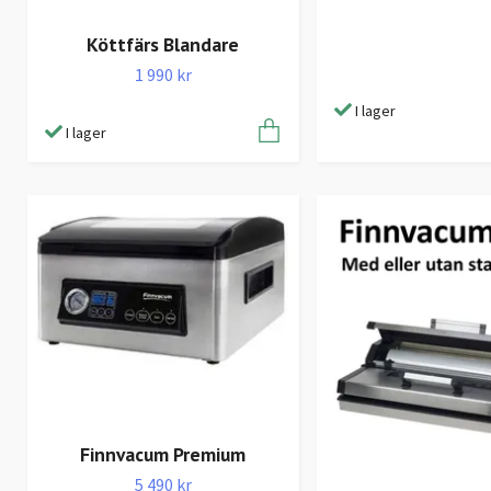
Köttfärs Blandare
1 990 kr
I lager
I lager
Finnvacum Premium
5 490 kr