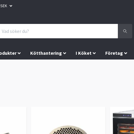
SEK
odukter
Kötthantering
I Köket
Företag