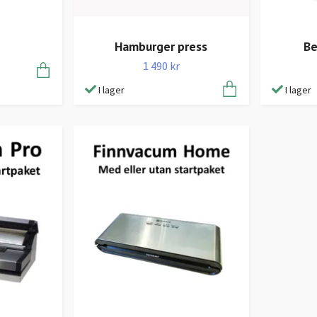
Hamburger press
Be
1 490 kr
I lager
I lager