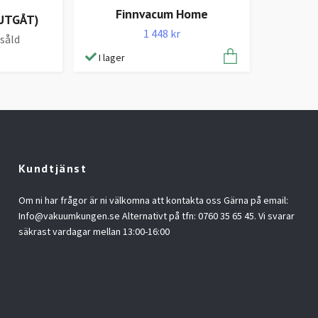
Finnvacum Home
(UTGÅT)
1 448 kr
tsåld
I lager
Kundtjänst
Om ni har frågor är ni välkomna att kontakta oss Gärna på email:
Info@vakuumkungen.se
Alternativt på tfn: 0760 35 65 45. Vi svarar
säkrast vardagar mellan 13:00-16:00