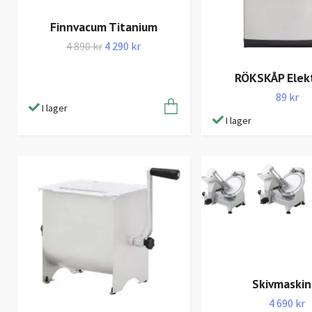
Finnvacum Titanium
4 890 kr
4 290 kr
RÖKSKÅP Elekt
89 kr
I lager
I lager
Skivmaskin
4 690 kr