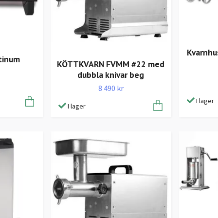
Kvarnhu
tinum
KÖTTKVARN FVMM #22 med
dubbla knivar beg
8 490 kr
I lager
I lager