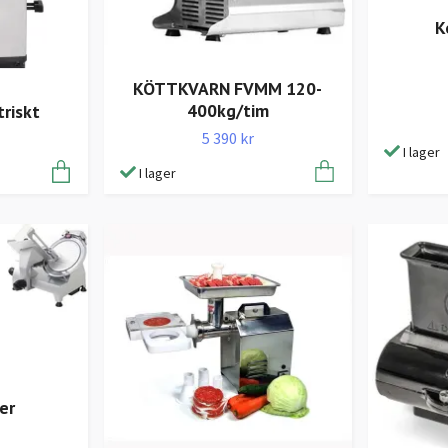
K
KÖTTKVARN FVMM 120-
400kg/tim
riskt
5 390 kr
I lager
I lager
er