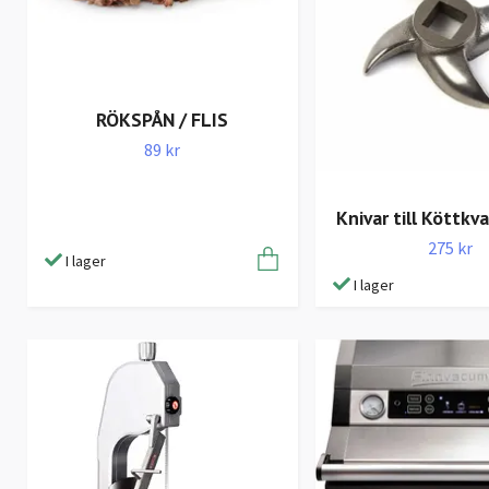
RÖKSPÅN / FLIS
89 kr
Knivar till Köttk
275 kr
I lager
I lager