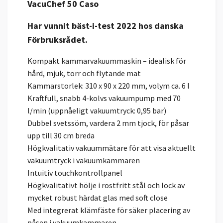
VacuChef 50 Caso
Har vunnit bäst-i-test 2022 hos danska
Förbruksrådet.
Kompakt kammarvakuummaskin – idealisk för
hård, mjuk, torr och flytande mat
Kammarstorlek: 310 x 90 x 220 mm, volym ca. 6 l
Kraftfull, snabb 4-kolvs vakuumpump med 70
l/min (uppnåeligt vakuumtryck: 0,95 bar)
Dubbel svetssöm, vardera 2 mm tjock, för påsar
upp till 30 cm breda
Högkvalitativ vakuummätare för att visa aktuellt
vakuumtryck i vakuumkammaren
Intuitiv touchkontrollpanel
Högkvalitativt hölje i rostfritt stål och lock av
mycket robust härdat glas med soft close
Med integrerat klämfäste för säker placering av
påsen i vakuumkammaren