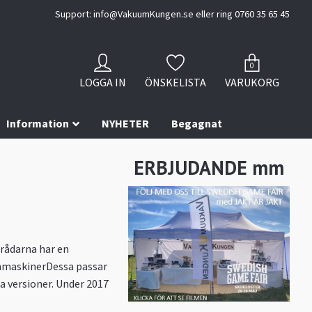
Support:
info@VakuumKungen.se
eller ring 0760 35 65 45
0
LOGGA IN
ÖNSKELISTA
VARUKORG
Information
NYHETER
Begagnat
ERBJUDANDE mm
rådarna har en
ummaskinerDessa passar
a versioner. Under 2017