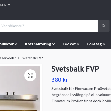
SEK
odukter
Kötthantering
I Köket
Företag
eservdelar
Svetsbalk FVP
Svetsbalk FVP
380 kr
Svetsbalk för Finnvacum ProSvetst
begränsad livslängd på alla vaku
Finnvacum ProDet finns dock 2 olik