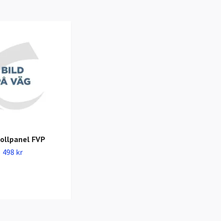
ollpanel FVP
498 kr
Teflontejp 50/25mm
Tillfälligt Slut i lager