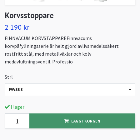
Korvsstoppare
2 190 kr
FINNVACUM KORVSTAPPAREFinnvacums
korvpåfyllningsserie är helt gjord avlivsmedelssäkert
rostfritt stål, med metallväxlar och kolv
medavluftningsventil. Professio
Strl
FVVSS 3
I lager
LÄGG I KORGEN