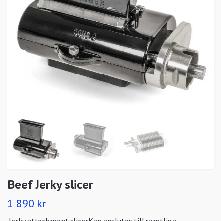
Beef Jerky slicer
1 890 kr
Jerky attachment slicerKan anslutas till samtliga