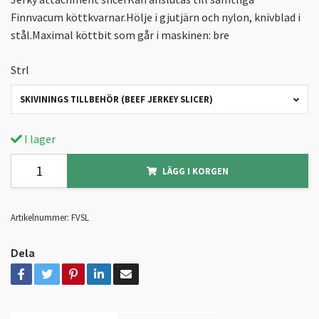
Finnvacum köttkvarnar.Hölje i gjutjärn och nylon, knivblad i
stål.Maximal köttbit som går i maskinen: bre
Strl
SKIVININGS TILLBEHÖR (BEEF JERKEY SLICER)
I lager
LÄGG I KORGEN
Artikelnummer:
FVSL
Dela