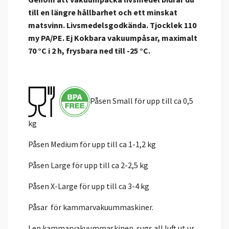
till en längre hållbarhet och ett minskat
matsvinn. Livsmedelsgodkända. Tjocklek 110
my PA/PE. Ej Kokbara vakuumpåsar, maximalt
70 °C i 2 h, frysbara ned till -25 °C.
Påsen Small för upp till ca 0,5
kg
Påsen Medium för upp till ca 1-1,2 kg
Påsen Large för upp till ca 2-2,5 kg
Påsen X-Large för upp till ca 3-4 kg
Påsar för kammarvakuummaskiner.
I en kammarvakuummaskinen sugs all luft ut ur