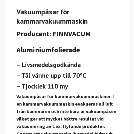
Vakuumpåsar för
kammarvakuummaskin
Producent: FINNVACUM
Aluminiumfolierade
– Livsmedelsgodkända
– Tål värme upp till 70°C
– Tjocklek 110 my
Vakuumpåsar för kammarvakuummaskiner. I
en kammarvakuummaskin evakueras all luft
från kammaren och inte bara ur vakuumpåsen
vilket ger ett mycket bättre resultat vid
vakuumering av t.ex. flytande produkter.
Genom att vakuumpacka livsmedel bidrar du