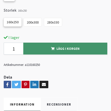
Storlek
160x250
160x250
200x300
280x330
I lager
LÄGG I KORGEN
Artikelnummer:
a110160250
Dela
INFORMATION
RECENSIONER