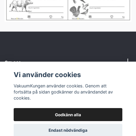
Om oss
Vi använder cookies
Kundtjänst
VakuumKungen använder cookies. Genom att
fortsätta på sidan godkänner du användandet av
Sociala medier
cookies.
Godkänn alla
© 2026 VakuumKungen
Endast nödvändiga