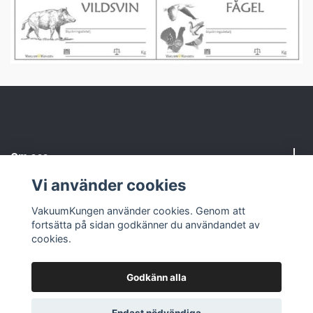
Om oss
Vi använder cookies
Kundtjänst
VakuumKungen använder cookies. Genom att
fortsätta på sidan godkänner du användandet av
Sociala medier
cookies.
Godkänn alla
© 2026 VakuumKungen