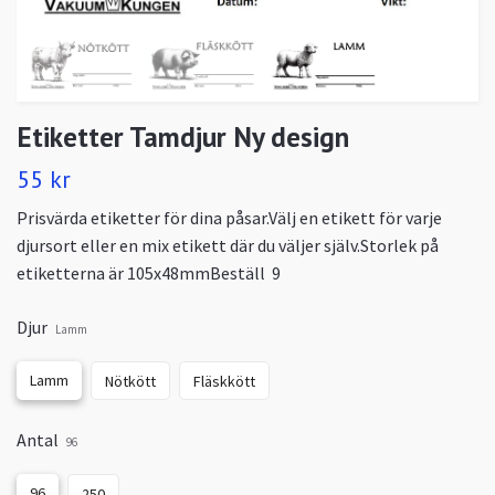
Etiketter Tamdjur Ny design
55 kr
Prisvärda etiketter för dina påsar.Välj en etikett för varje
djursort eller en mix etikett där du väljer själv.Storlek på
etiketterna är 105x48mmBeställ 9
Djur
Lamm
Lamm
Nötkött
Fläskkött
Antal
96
96
250