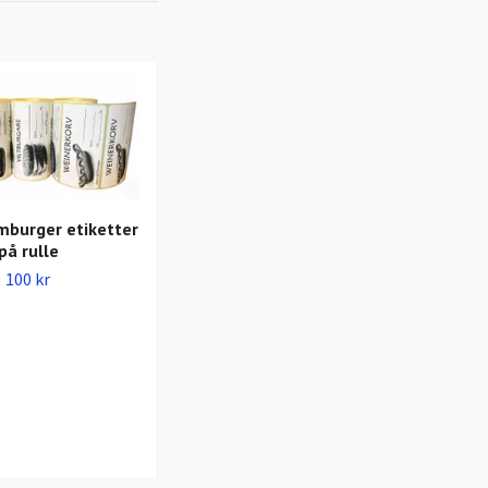
mburger etiketter
på rulle
Insatspåsar HD till
100 kr
charkkartonger
90 kr