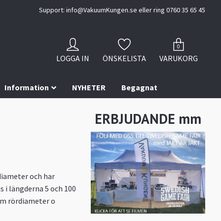
Support:
info@VakuumKungen.se
eller ring 0760 35 65 45
0
LOGGA IN
ÖNSKELISTA
VARUKORG
Information
NYHETER
Begagnat
ERBJUDANDE mm
diameter och har
js i längderna 5 och 100
mm rördiameter o