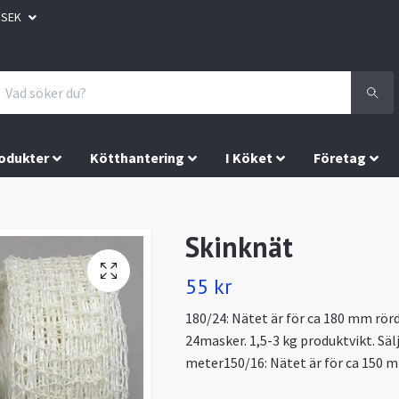
SEK
odukter
Kötthantering
I Köket
Företag
Skinknät
55 kr
180/24: Nätet är för ca 180 mm rör
24masker. 1,5-3 kg produktvikt. Säl
meter150/16: Nätet är för ca 150 