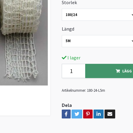
Storlek
180/24
Längd
5M
I lager
LÄGG 
Artikelnummer:
180-24-L5m
Dela