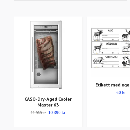
Etikett med ege
60 kr
CASO-Dry-Aged Cooler
Master 63
10 390 kr
11 989 kr