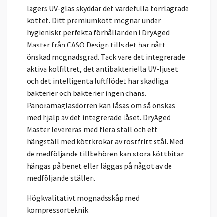
lagers UV-glas skyddar det värdefulla torrlagrade
köttet. Ditt premiumkött mognar under
hygieniskt perfekta förhållanden i DryAged
Master från CASO Design tills det har nått
önskad mognadsgrad. Tack vare det integrerade
aktiva kolfiltret, det antibakteriella UV-ljuset
och det intelligenta luftflödet har skadliga
bakterier och bakterier ingen chans.
Panoramaglasdörren kan låsas om så önskas
med hjälp av det integrerade låset. DryAged
Master levereras med flera ställ och ett
hängställ med köttkrokar av rostfritt stål. Med
de medföljande tillbehören kan stora köttbitar
hängas på benet eller läggas på något av de
medföljande ställen.
Högkvalitativt mognadsskåp med
kompressorteknik