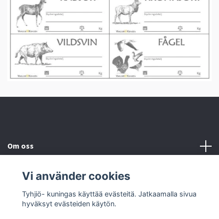
Om oss
Kundtjänst
Vi använder cookies
Tyhjiö- kuningas käyttää evästeitä. Jatkaamalla sivua
Social Media
hyväksyt evästeiden käytön.