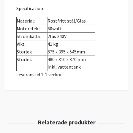
Specification
Material:
Rostfritt stål/Glas
Motorefekt:
60watt
Strömkälla:
2fas 240V
Vikt:
41 kg
Storlek:
875 x 395 x 545mm
Storlek:
480 x 310 x 370 mm
Inkl, vattentank
Leveranstid 1-2 veckor