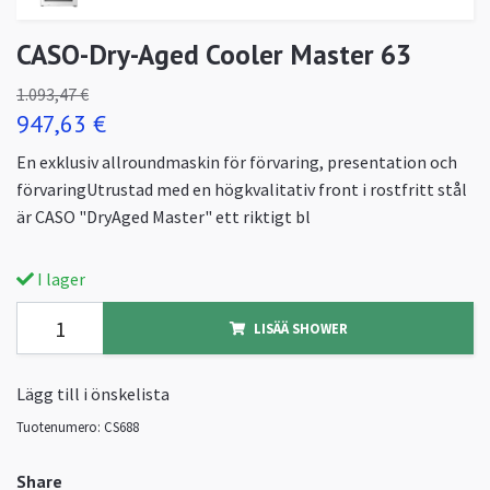
CASO-Dry-Aged Cooler Master 63
1.093,47 €
947,63 €
En exklusiv allroundmaskin för förvaring, presentation och
förvaringUtrustad med en högkvalitativ front i rostfritt stål
är CASO "DryAged Master" ett riktigt bl
I lager
LISÄÄ SHOWER
Lägg till i önskelista
Tuotenumero:
CS688
Share