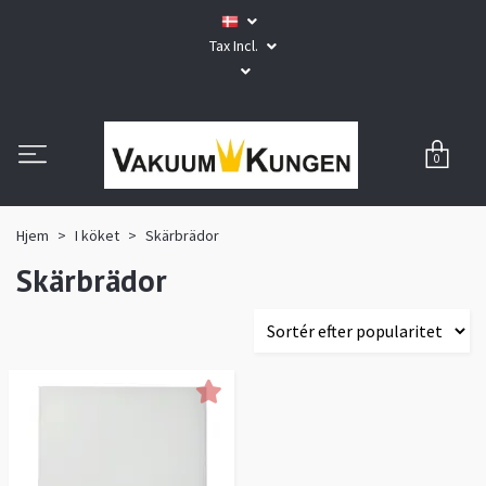
Tax Incl.
0
Hjem
I köket
Skärbrädor
Skärbrädor