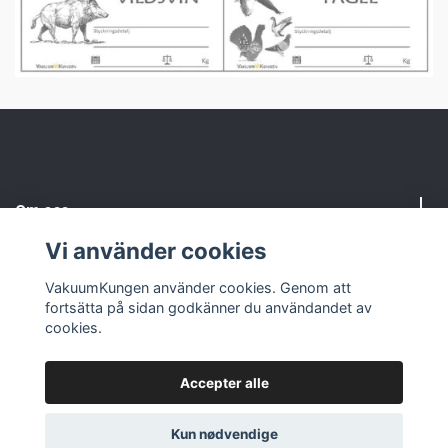
Om oss
Vi använder cookies
Kundtjänst
VakuumKungen använder cookies. Genom att
fortsätta på sidan godkänner du användandet av
Sociale medier
cookies.
Accepter alle
© 2026 VakuumKungen
Kun nødvendige