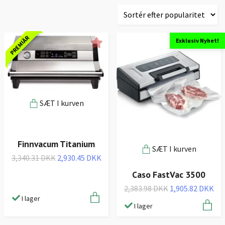
PREMIÄR
Exklusiv Nyhet!
SÆT I kurven
Finnvacum Titanium
SÆT I kurven
3,340.31 DKK
2,930.45 DKK
Caso FastVac 3500
2,383.98 DKK
1,905.82 DKK
I lager
I lager