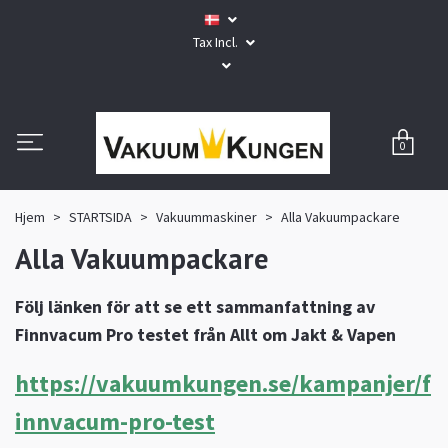
Tax Incl.
0
Hjem
STARTSIDA
Vakuummaskiner
Alla Vakuumpackare
Alla Vakuumpackare
Följ länken för att se ett sammanfattning av
Finnvacum Pro testet från Allt om Jakt & Vapen
https://vakuumkungen.se/kampanjer/f
innvacum-pro-test