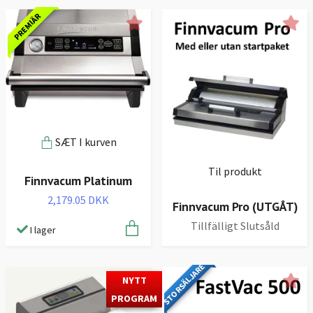
PREMIÄR
SÆT I kurven
Til produkt
Finnvacum Platinum
2,179.05 DKK
Finnvacum Pro (UTGÅT)
Tillfälligt Slutsåld
I lager
STORSÄLJARE
NYTT
PROGRAM