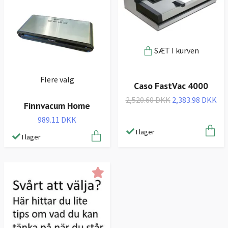
SÆT I kurven
Flere valg
Caso FastVac 4000
2,520.60 DKK
2,383.98 DKK
Finnvacum Home
989.11 DKK
I lager
I lager