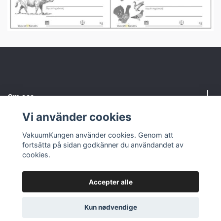
Om oss
Vi använder cookies
Kundtjänst
VakuumKungen använder cookies. Genom att
fortsätta på sidan godkänner du användandet av
Sociale medier
cookies.
Accepter alle
© 2026 VakuumKungen
Kun nødvendige