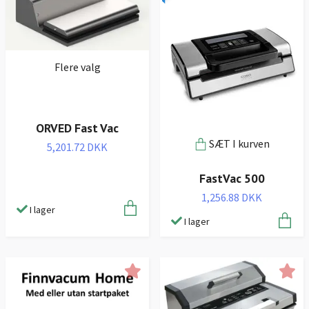
Flere valg
ORVED Fast Vac
SÆT I kurven
5,201.72 DKK
FastVac 500
1,256.88 DKK
I lager
I lager