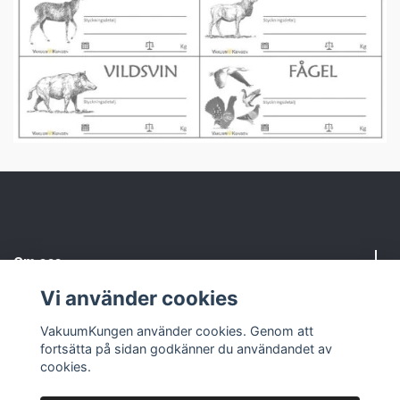
Om oss
Vi använder cookies
Kundtjänst
VakuumKungen använder cookies. Genom att
fortsätta på sidan godkänner du användandet av
Sociale medier
cookies.