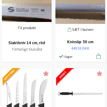
Til produkt
SÆT I kurven
Knivslip 30 cm
Slaktkniv 14 cm, röd
449.59 DKK
Tillfälligt Slutsåld
I lager
NYTT PRIS
NYHET