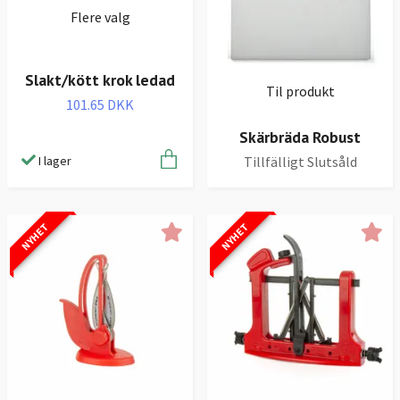
Flere valg
Slakt/kött krok ledad
Til produkt
101.65 DKK
Skärbräda Robust
Tillfälligt Slutsåld
I lager
NYHET
NYHET