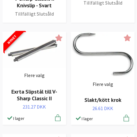
Tillfälligt Slutsåld
Knivslip - Svart
Tillfälligt Slutsåld
NYHET
Flere valg
Flere valg
Exrta Slipstål till V-
Sharp Classic II
Slakt/kött krok
231.27 DKK
26.61 DKK
I lager
I lager