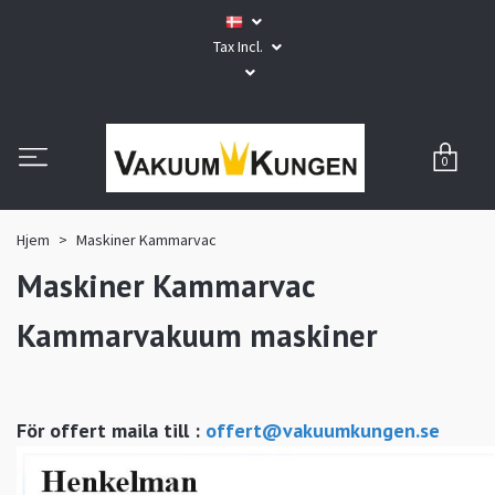
Tax Incl.
0
Hjem
Maskiner Kammarvac
Maskiner Kammarvac
Kammarvakuum maskiner
För offert maila till :
offert@vakuumkungen.s
e