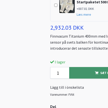
Startpaketet 500 
+887.81 DKK
Læs mere
2,932.03 DKK
Finnvacum Titanium 400mm med I
sensor på svets balken för kontinue
introducerar det senaste tillskotte
I lager
SÆT 
Lägg till i önskelista
Varenummer:
FVtit
Del