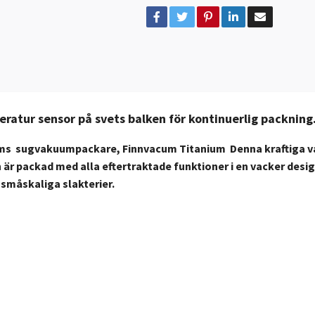
ratur sensor på svets balken
för kontinuerlig packning
nvacums sugvakuumpackare, Finnvacum Titanium Denna kraftiga
n är packad med alla eftertraktade funktioner i en vacker design 
småskaliga slakterier.