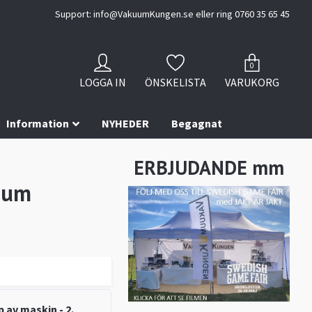
Support:
info@VakuumKungen.se
eller ring 0760 35 65 45
0
LOGGA IN
ÖNSKELISTA
VARUKORG
Information
NYHEDER
Begagnat
ERBJUDANDE mm
ium
 av maskin - 2.