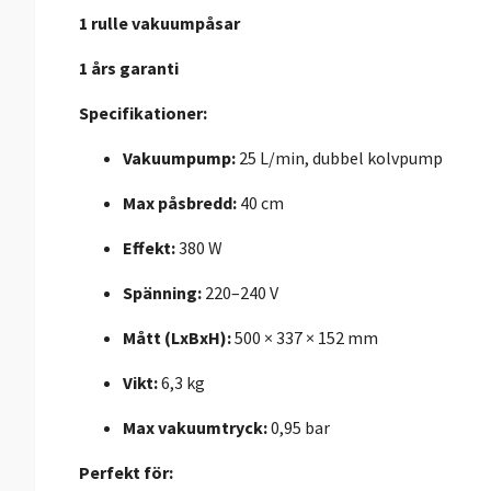
1 rulle vakuumpåsar
1 års garanti
Specifikationer:
Vakuumpump:
25 L/min, dubbel kolvpump
Max påsbredd:
40 cm
Effekt:
380 W
Spänning:
220–240 V
Mått (LxBxH):
500 × 337 × 152 mm
Vikt:
6,3 kg
Max vakuumtryck:
0,95 bar
Perfekt för: