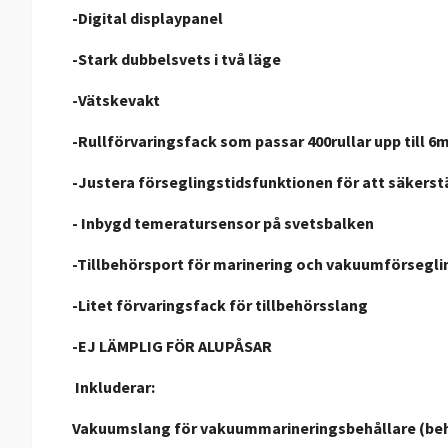
-Digital displaypanel
-Stark dubbelsvets i två läge
-Vätskevakt
-Rullförvaringsfack som passar 400rullar upp till 
-Justera förseglingstidsfunktionen för att säkerst
- Inbygd temeratursensor på svetsbalken
-Tillbehörsport för marinering och vakuumförsegl
-Litet förvaringsfack för tillbehörsslang
-EJ LÄMPLIG FÖR ALUPÅSAR
Inkluderar:
Vakuumslang för vakuummarineringsbehållare (behål