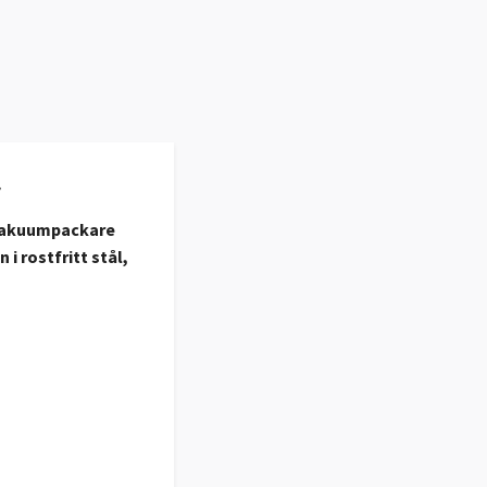
.
 vakuumpackare
i rostfritt stål,