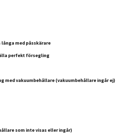
6m långa med påsskärare
älla perfekt försegling
ing med vakuumbehållare (vakuumbehållare ingår ej)
lare som inte visas eller ingår)