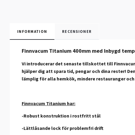
INFORMATION
RECENSIONER
Finnvacum
Titanium
400mm med
Inbygd tempe
Vi introducerar det senaste tillskottet till Fin
hjälper dig att spara tid, pengar och dina rester! De
lämplig för alla hemkök, mindere restauranger och 
Finnvacum Titanium har:
-Robust konstruktion i rostfritt stål
-Lättlåsande lock för problemfri drift