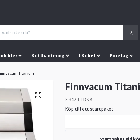
odukter
Kötthantering
I Köket
Företag
innvacum Titanium
Finnvacum Titan
3,342.11 DKK
Köp till ett startpaket
Startpaket vid köp