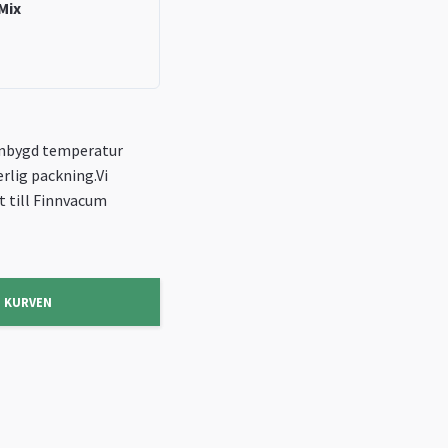
Mix
nbygd temperatur
rlig packning.Vi
t till Finnvacum
I KURVEN