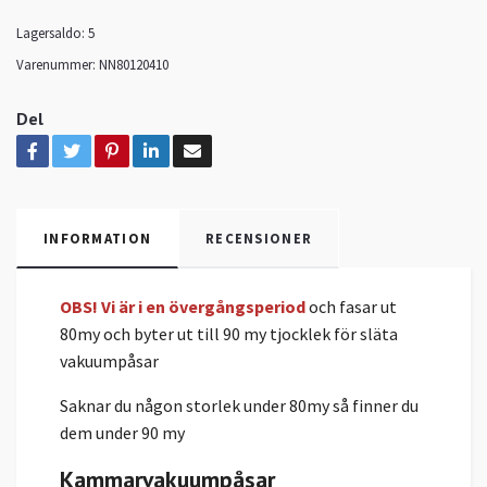
Lagersaldo:
5
Varenummer:
NN80120410
Del
INFORMATION
RECENSIONER
OBS! Vi är i en övergångsperiod
och fasar ut
80my och byter ut till 90 my tjocklek för släta
vakuumpåsar
Saknar du någon storlek under 80my så finner du
dem under 90 my
Kammarvakuumpåsar