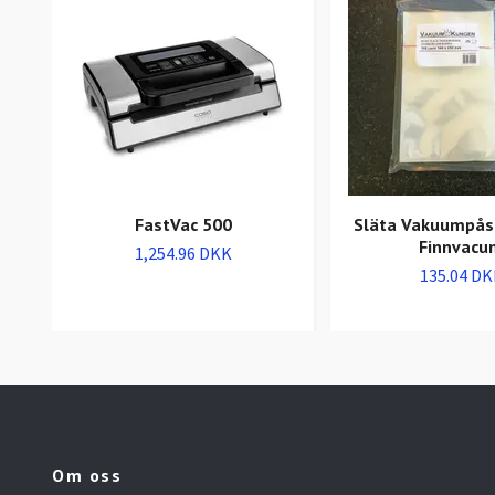
FastVac 500
Släta Vakuumpås
Finnvacu
1,254.96 DKK
135.04 DK
Om oss