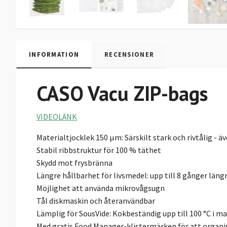
INFORMATION
RECENSIONER
CASO Vacu ZIP-bags
VIDEOLÄNK
Materialtjocklek 150 μm: Särskilt stark och rivtålig - 
Stabil ribbstruktur för 100 % täthet
Skydd mot frysbränna
Längre hållbarhet för livsmedel: upp till 8 gånger längr
Möjlighet att använda mikrovågsugn
Tål diskmaskin och återanvändbar
Lämplig för SousVide: Kokbeständig upp till 100 °C i m
Med gratis Food Manager-klistermärken för att organi