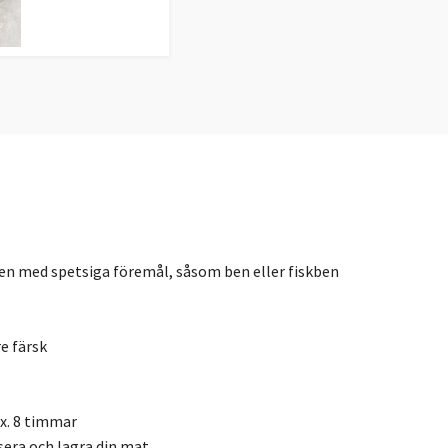
även med spetsiga föremål, såsom ben eller fiskben
e färsk
ax. 8 timmar
sera och lagra din mat