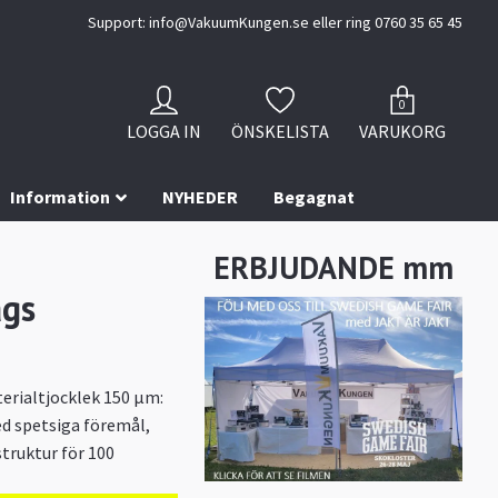
Support:
info@VakuumKungen.se
eller ring 0760 35 65 45
0
LOGGA IN
ÖNSKELISTA
VARUKORG
Information
NYHEDER
Begagnat
ERBJUDANDE mm
ags
rialtjocklek 150 μm:
med spetsiga föremål,
truktur för 100