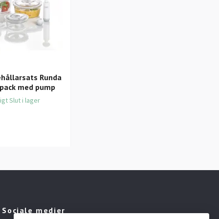
hållarsats Runda
4-pack med pump
Släta Vakuumpåsar 80 &
ligt Slut i lager
90my Vakuumkungen
63.43 DKK
Sociale medier