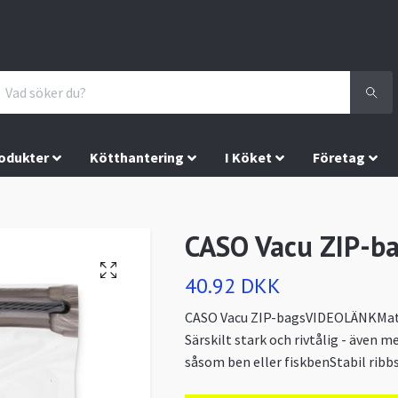
odukter
Kötthantering
I Köket
Företag
CASO Vacu ZIP-b
40.92 DKK
CASO Vacu ZIP-bagsVIDEOLÄNKMate
Särskilt stark och rivtålig - även 
såsom ben eller fiskbenStabil ribbs