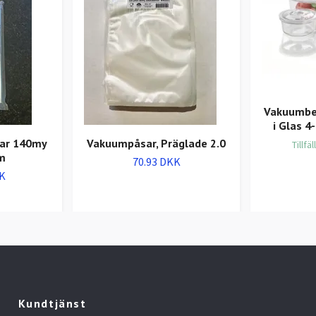
Vakuumbe
i Glas 
ar 140my
Vakuumpåsar, Präglade 2.0
Tillfäl
m
70.93 DKK
K
Kundtjänst